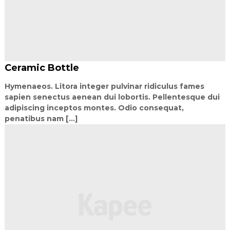
s
s
é
g
!
Ceramic Bottle
Hymenaeos. Litora integer pulvinar ridiculus fames
sapien senectus aenean dui lobortis. Pellentesque dui
adipiscing inceptos montes. Odio consequat,
penatibus nam [...]