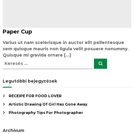
Paper Cup
Varius ut nam scelerisque in auctor elit pellentesque
sem quisque mauris non ligula velit posuere nonummy.
Quisque mi gravida ornare [...]
K
K
e
e
r
r
e
s
e
Legutóbbi bejegyzések
é
s
s
é
RECEIPE FOR FOOD LOVER
s
Artistic Drawing Of Girl Has Gone Away
:
Photography Tips For Photographer
Archívum