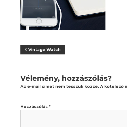
n
l
e
g
e
s
s
é
g
B
Vintage Watch
!
e
j
Vélemény, hozzászólás?
e
Az e-mail címet nem tesszük közzé.
A kötelező
g
Hozzászólás
*
y