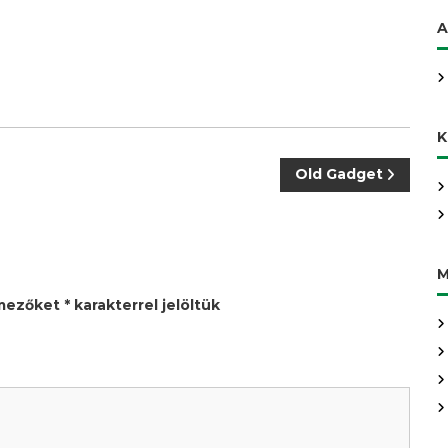
A
K
Old Gadget
M
 mezőket
*
karakterrel jelöltük