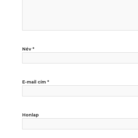
z
é
s
n
Név
*
a
v
i
E-mail cím
*
g
á
Honlap
c