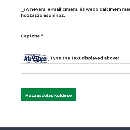
i
A nevem, e-mail címem, és weboldalcímem me
ó
hozzászólásomhoz.
Captcha
*
Type the text displayed above: