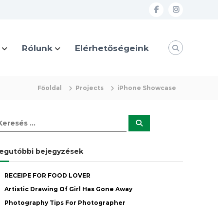
f
i
a
n
c
s
Rólunk
Elérhetőségeink
e
t
b
a
o
g
Főoldal
Projects
iPhone Showcase
o
r
k
a
K
m
e
r
e
s
egutóbbi bejegyzések
é
s
RECEIPE FOR FOOD LOVER
Artistic Drawing Of Girl Has Gone Away
Photography Tips For Photographer